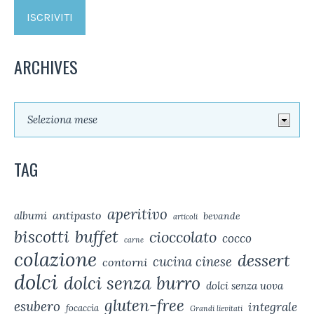
ARCHIVES
TAG
aperitivo
antipasto
albumi
bevande
articoli
biscotti
buffet
cioccolato
cocco
carne
colazione
dessert
cucina cinese
contorni
dolci
dolci senza burro
dolci senza uova
gluten-free
esubero
integrale
focaccia
Grandi lievitati