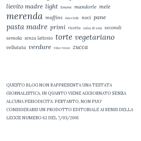
lievito madre
light
mele
mandorle
limone
merenda
pane
muffins
noci
nocciole
pasta madre
primi
secondi
ricotta
salsa di soia
torte
vegetariano
semola
senza lattosio
verdure
zucca
vellutata
vino rosso
QUESTO BLOG NON RAPPRESENTA UNA TESTATA
GIORNALISTICA, IN QUANTO VIENE AGGIORNATO SENZA
ALCUNA PERIODICITA’. PERTANTO, NON PUO’
CONSIDERARSI UN PRODOTTO EDITORIALE AI SENSI DELLA
LEGGE NUMERO 62 DEL 7/03/2001