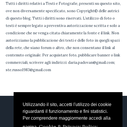
Tutti i diritti relativi a Testi e Fotografie, presenti su questo sito,
ove non diversamente specificato, sono Copyright© delle autrici
di questo blog. Tutti i diritti sono riservati. L’utilizzo di foto o
testi è sempre legato a preventiva autorizzazione scritta e solo a
condizione che ne venga citata chiaramente la fonte e il link. Non
autorizziamo la pubblicazione dei testi e delle foto in quegli spazi
della rete, che siano forum o altro, che non consentano il link al
contenuto originale. Per acquistare foto, pubblicare banner o link
commerciali, scrivere agli indirizzi: daria.padovan@gmail.com;
ste.russo1983@gmail.com
Utilizzando il sito, accetti l'utilizzo dei cookie
DARIA
STEFANIA
FACEBOOK
riguardanti il funzionamento e fini statistici.
EMAIL
Per comprendere maggiormente accedi alla
Welcome Backery © 2018 / All Rights Reserved
Cookie & Privacy Policy
pagina