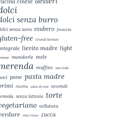
dessert
cucina cinese
dolci
dolci senza burro
esubero
dolci senza uova
focaccia
gluten-free
Grandi lievitati
lievito madre
light
integrale
mele
mandorle
imone
merenda
muffins
nocciole
pasta madre
pane
noci
primi
secondi
ricotta
salsa di soia
torte
semola
senza lattosio
vegetariano
vellutata
verdure
zucca
vino rosso