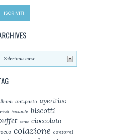
ARCHIVES
TAG
aperitivo
antipasto
albumi
biscotti
bevande
rticoli
buffet
cioccolato
carne
colazione
cocco
contorni