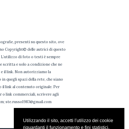
otografie, presenti su questo sito, ove
no Copyright© delle autrici di questo
. L’utilizzo di foto o testi è sempre
e scritta e solo a condizione che ne
e il link. Non autorizziamo la
o in quegli spazi della rete, che siano
il link al contenuto originale. Per
 o link commerciali, scrivere agli
com; ste.russo1983@gmail.com
Utilizzando il sito, accetti l'utilizzo dei cookie
riguardanti il funzionamento e fini statistici.