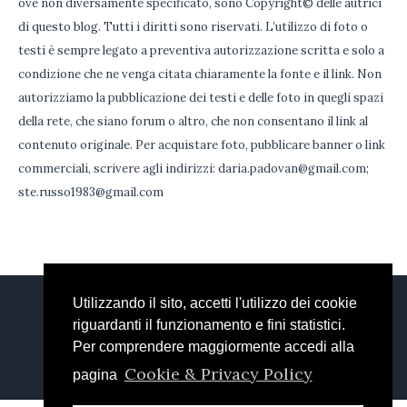
ove non diversamente specificato, sono Copyright© delle autrici
di questo blog. Tutti i diritti sono riservati. L’utilizzo di foto o
testi è sempre legato a preventiva autorizzazione scritta e solo a
condizione che ne venga citata chiaramente la fonte e il link. Non
autorizziamo la pubblicazione dei testi e delle foto in quegli spazi
della rete, che siano forum o altro, che non consentano il link al
contenuto originale. Per acquistare foto, pubblicare banner o link
commerciali, scrivere agli indirizzi: daria.padovan@gmail.com;
ste.russo1983@gmail.com
Utilizzando il sito, accetti l'utilizzo dei cookie
DARIA
STEFANIA
FACEBOOK
riguardanti il funzionamento e fini statistici.
EMAIL
Per comprendere maggiormente accedi alla
Welcome Backery © 2018 / All Rights Reserved
Cookie & Privacy Policy
pagina