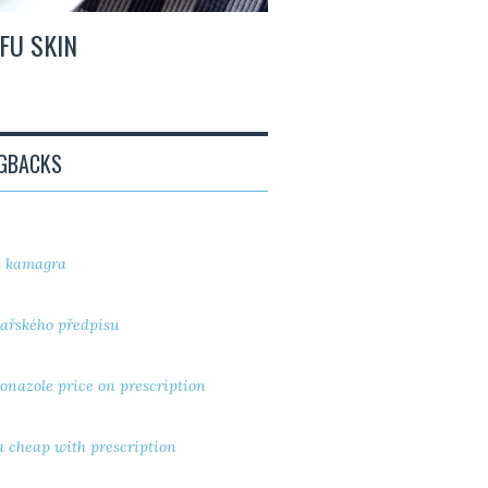
IL TOFU. COS’È E LE SUE VARIE
NGBACKS
s kamagra
ařského předpisu
conazole price on prescription
a cheap with prescription