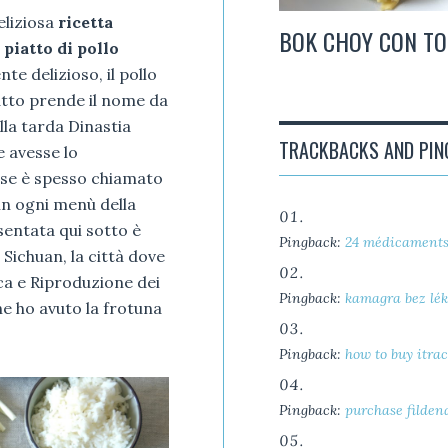
eliziosa
ricetta
A
BOK CHOY CON TOFU SKIN
piatto di pollo
te delizioso, il pollo
piatto prende il nome da
lla tarda Dinastia
TRACKBACKS AND PI
e avesse lo
ese è spesso chiamato
in ogni menù della
sentata qui sotto è
Pingback:
24 médicament
 Sichuan, la città dove
ca e Riproduzione dei
Pingback:
kamagra bez lék
he ho avuto la frotuna
Pingback:
how to buy itra
Pingback:
purchase filden