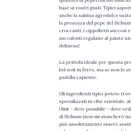
base ai vostri gusti. Tipici sapo
anche la salsina agrodolce usata p
la presenza del pepe del Sichuan,
croccanti, i cippollotti succosi e
succulenti regalano al palato u
deliziosa!
La pentola ideale per questa p
bel wok in ferro, ma se non lo a
padella capiente.
Gli ingredienti tipici potete trov
specializzati in cibo orientale, a
i link – dove possibile – dove ord
di Sichuan (non mi stancherò mai
può assolutamente essere sosti