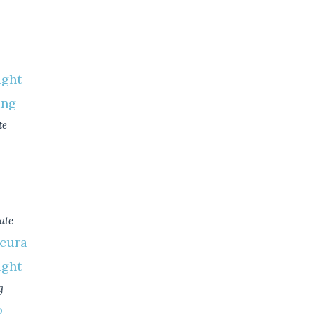
ight
ing
te
ate
scura
ight
g
o