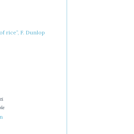
of rice”, F. Dunlop
ti
ole
n