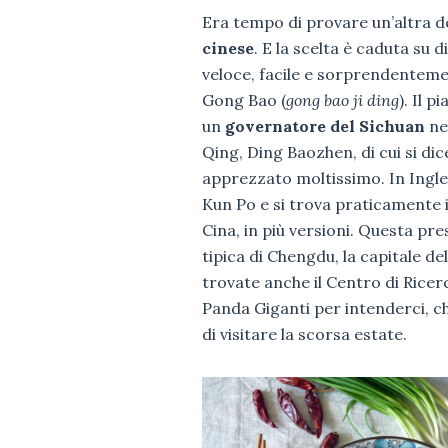
Era tempo di provare un’altra d
RADICE DI LOTO IN PADELL
cinese
. E la scelta è caduta su di
veloce, facile e sorprendentemen
Gong Bao (
gong bao ji ding
). Il 
un
governatore del Sichuan
ne
Qing, Ding Baozhen, di cui si dic
apprezzato moltissimo. In Ingl
Kun Po e si trova praticamente 
Cina, in più versioni. Questa pre
tipica di Chengdu, la capitale del
trovate anche il Centro di Ricer
Panda Giganti per intenderci, c
di visitare la scorsa estate.