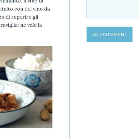
minante. Il vino di
tuito con del vino da
zo di reperire gli
aviglia: ne vale la