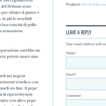
Pingback:
how to order an
ri del Sichuan sono
er rifinire il piatto e
 in più le arachidi
 i bocconcini di pollo
na sensazione
LEAVE A REPLY
Your email address will no
reparazione sarebbe un
Name
*
vete potete usare una
Email
*
arli nei negozi
ltrimenti vi indico con
inarli on-line. Il pepe
 di ripeterlo) non
Comment
tuito con altro pepe