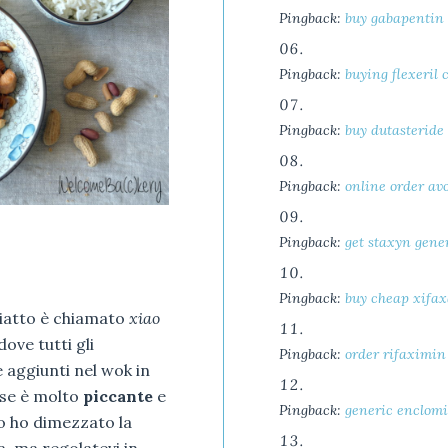
Pingback:
buy gabapentin
Pingback:
buying flexeril
Pingback:
buy dutasteride
Pingback:
online order av
Pingback:
get staxyn gene
Pingback:
buy cheap xifax
piatto è chiamato
xiao
dove tutti gli
Pingback:
order rifaximin
aggiunti nel wok in
ese è molto
piccante
e
Pingback:
generic enclomi
io ho dimezzato la
, ma regolatevi in