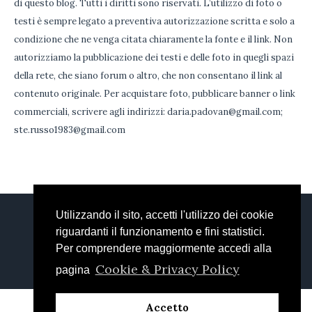
di questo blog. Tutti i diritti sono riservati. L’utilizzo di foto o
testi è sempre legato a preventiva autorizzazione scritta e solo a
condizione che ne venga citata chiaramente la fonte e il link. Non
autorizziamo la pubblicazione dei testi e delle foto in quegli spazi
della rete, che siano forum o altro, che non consentano il link al
contenuto originale. Per acquistare foto, pubblicare banner o link
commerciali, scrivere agli indirizzi: daria.padovan@gmail.com;
ste.russo1983@gmail.com
Utilizzando il sito, accetti l'utilizzo dei cookie
DARIA
STEFANIA
FACEBOOK
riguardanti il funzionamento e fini statistici.
EMAIL
Per comprendere maggiormente accedi alla
Welcome Backery © 2018 / All Rights Reserved
Cookie & Privacy Policy
pagina
Accetto