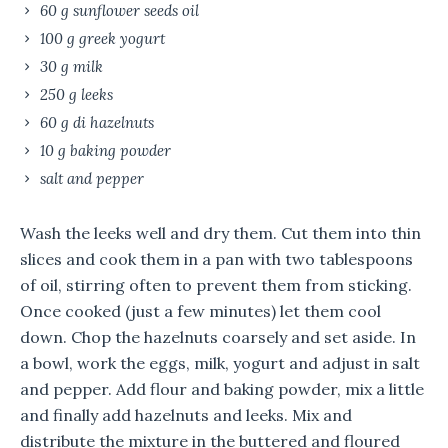
60 g sunflower seeds oil
100 g greek yogurt
30 g milk
250 g leeks
60 g di hazelnuts
10 g baking powder
salt and pepper
Wash the leeks well and dry them.
Cut them into thin
slices and cook them in a pan with two tablespoons
of oil, stirring often to prevent them from sticking.
Once cooked (just a few minutes) let them cool
down.
Chop the hazelnuts coarsely and set aside.
In
a bowl, work the eggs, milk, yogurt and adjust in salt
and pepper.
Add flour and baking powder, mix a little
and finally add hazelnuts and leeks.
Mix and
distribute the mixture in the buttered and floured