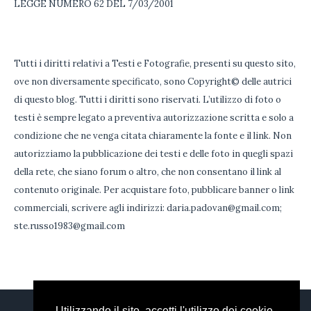
LEGGE NUMERO 62 DEL 7/03/2001
Tutti i diritti relativi a Testi e Fotografie, presenti su questo sito,
ove non diversamente specificato, sono Copyright© delle autrici
di questo blog. Tutti i diritti sono riservati. L’utilizzo di foto o
testi è sempre legato a preventiva autorizzazione scritta e solo a
condizione che ne venga citata chiaramente la fonte e il link. Non
autorizziamo la pubblicazione dei testi e delle foto in quegli spazi
della rete, che siano forum o altro, che non consentano il link al
contenuto originale. Per acquistare foto, pubblicare banner o link
commerciali, scrivere agli indirizzi: daria.padovan@gmail.com;
ste.russo1983@gmail.com
Utilizzando il sito, accetti l'utilizzo dei cookie