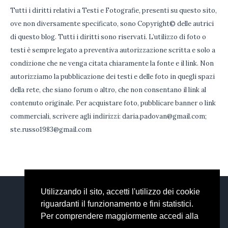
Tutti i diritti relativi a Testi e Fotografie, presenti su questo sito,
ove non diversamente specificato, sono Copyright© delle autrici
di questo blog. Tutti i diritti sono riservati. L’utilizzo di foto o
testi è sempre legato a preventiva autorizzazione scritta e solo a
condizione che ne venga citata chiaramente la fonte e il link. Non
autorizziamo la pubblicazione dei testi e delle foto in quegli spazi
della rete, che siano forum o altro, che non consentano il link al
contenuto originale. Per acquistare foto, pubblicare banner o link
commerciali, scrivere agli indirizzi: daria.padovan@gmail.com;
ste.russo1983@gmail.com
Utilizzando il sito, accetti l'utilizzo dei cookie
DARIA
STEFANIA
FACEBOOK
riguardanti il funzionamento e fini statistici.
EMAIL
Per comprendere maggiormente accedi alla