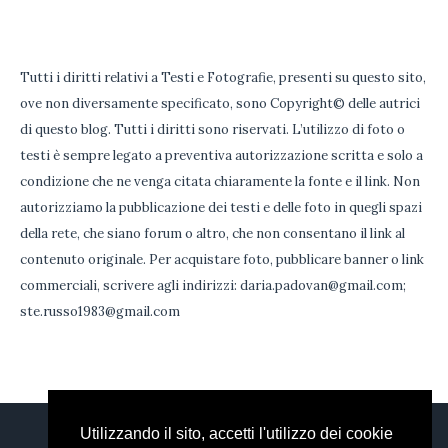
Tutti i diritti relativi a Testi e Fotografie, presenti su questo sito,
ove non diversamente specificato, sono Copyright© delle autrici
di questo blog. Tutti i diritti sono riservati. L’utilizzo di foto o
testi è sempre legato a preventiva autorizzazione scritta e solo a
condizione che ne venga citata chiaramente la fonte e il link. Non
autorizziamo la pubblicazione dei testi e delle foto in quegli spazi
della rete, che siano forum o altro, che non consentano il link al
contenuto originale. Per acquistare foto, pubblicare banner o link
commerciali, scrivere agli indirizzi: daria.padovan@gmail.com;
ste.russo1983@gmail.com
Utilizzando il sito, accetti l'utilizzo dei cookie
DARIA
STEFANIA
FACEBOOK