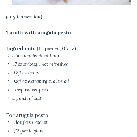
(english version)
Taralli with arugula pesto
Ingredients
(10 pieces, 0.7oz)
3.5oz wholewheat flour
1.7 sourdough not refreshed
0.8fl oz water
0.8fl oz extravirgin olive oil
1 tbsp rocket pesto
a pinch of salt
For arugula pesto
1.4oz fresh rocket
1/2 garlic glove